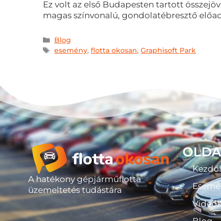
Ez volt az első Budapesten tartott összejö
magas színvonalú, gondolatébresztő előadá
Blog
esemény
,
flotta okosan
,
Graphisoft Park
OLDA
Kezdő
A hatékony gépjárműflotta
Esemé
üzemeltetés tudástára
Videó