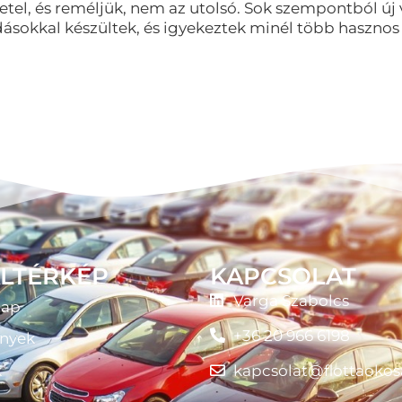
vetel, és reméljük, nem az utolsó. Sok szempontból új 
sokkal készültek, és igyekeztek minél több hasznos 
LTÉRKÉP
KAPCSOLAT
Varga Szabolcs
lap
+36 20 966 6198
nyek
k
kapcsolat@flottaokos