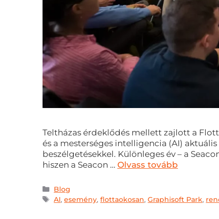
Teltházas érdeklődés mellett zajlott a Flo
és a mesterséges intelligencia (AI) aktuáli
beszélgetésekkel. Különleges év – a Seacon
hiszen a Seacon …
Olvass tovább
Blog
AI
,
esemény
,
flottaokosan
,
Graphisoft Park
,
ren