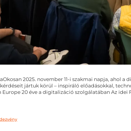
ttaOkosan 2025. november 11-i szakmai napja, ahol a di
s kérdéseit jártuk körül – inspiráló előadásokkal, te
 Europe 20 éve a digitalizáció szolgálatában Az idei
dezvény