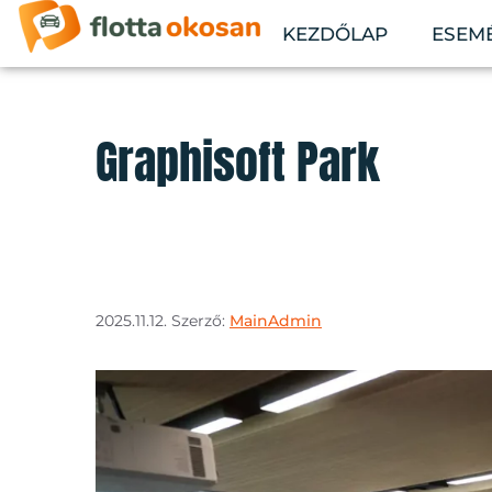
KEZDŐLAP
ESEM
Graphisoft Park
2025.11.12.
Szerző:
MainAdmin