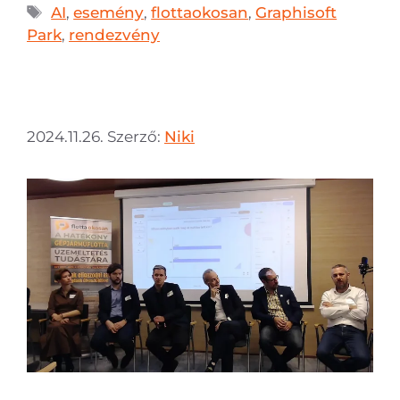
AI
,
esemény
,
flottaokosan
,
Graphisoft
Park
,
rendezvény
2024.11.26.
Szerző:
Niki