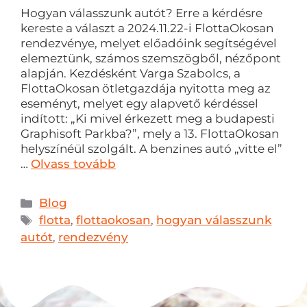
Hogyan válasszunk autót? Erre a kérdésre
kereste a választ a 2024.11.22-i FlottaOkosan
rendezvénye, melyet előadóink segítségével
elemeztünk, számos szemszögből, nézőpont
alapján. Kezdésként Varga Szabolcs, a
FlottaOkosan ötletgazdája nyitotta meg az
eseményt, melyet egy alapvető kérdéssel
indított: „Ki mivel érkezett meg a budapesti
Graphisoft Parkba?”, mely a 13. FlottaOkosan
helyszínéül szolgált. A benzines autó „vitte el”
…
Olvass tovább
Blog
flotta
,
flottaokosan
,
hogyan válasszunk
autót
,
rendezvény