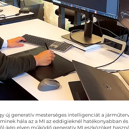
gy új generatív mesterséges intelligenciát a járműt
 aminek hála az a MI az eddigieknél hatékonyabban és
ől-kép elven működő generatív MI eszközöket használ