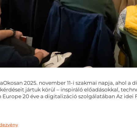
ttaOkosan 2025. november 11-i szakmai napja, ahol a di
s kérdéseit jártuk körül – inspiráló előadásokkal, te
 Europe 20 éve a digitalizáció szolgálatában Az idei
dezvény