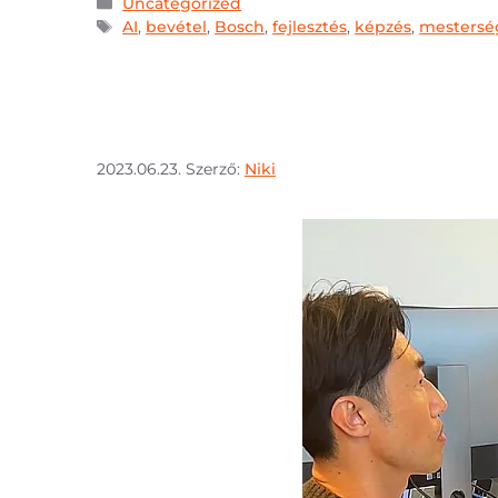
Uncategorized
AI
,
bevétel
,
Bosch
,
fejlesztés
,
képzés
,
mesterség
2023.06.23.
Szerző:
Niki