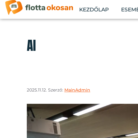
KEZDŐLAP
ESEM
AI
2025.11.12.
Szerző:
MainAdmin