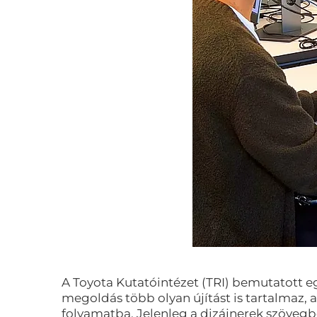
A Toyota Kutatóintézet (TRI) bemutatott e
megoldás több olyan újítást is tartalmaz,
folyamatba. Jelenleg a dizájnerek szövegb