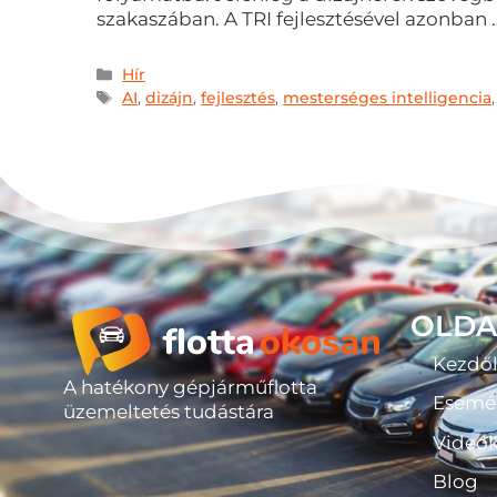
szakaszában. A TRI fejlesztésével azonban
Hír
AI
,
dizájn
,
fejlesztés
,
mesterséges intelligencia
OLDA
Kezdő
A hatékony gépjárműflotta
Esemé
üzemeltetés tudástára
Videó
Blog