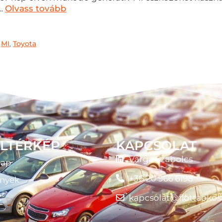
 …
Olvass tovább
,
MI
,
Toyota
LTÉRKÉP
KAPCSOLAT
Varga Szabolcs
lap
+36 20 966 6198
nyek
k
kapcsolat@flottaokos