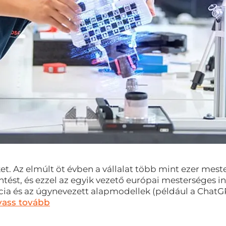
et. Az elmúlt öt évben a vállalat több mint ezer mest
ntést, és ezzel az egyik vezető európai mesterséges i
ncia és az úgynevezett alapmodellek (például a ChatG
vass tovább