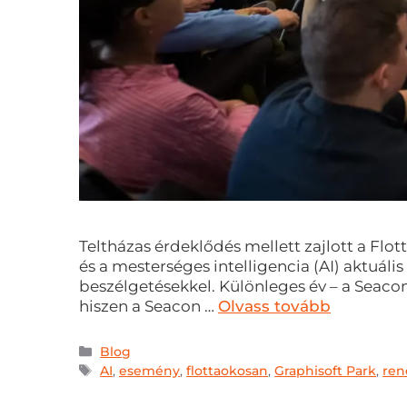
Teltházas érdeklődés mellett zajlott a Flo
és a mesterséges intelligencia (AI) aktuáli
beszélgetésekkel. Különleges év – a Seacon
hiszen a Seacon …
Olvass tovább
Blog
AI
,
esemény
,
flottaokosan
,
Graphisoft Park
,
ren