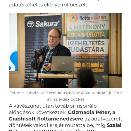
adatértékelés előnyeiről beszélt.
Ferenczi László az „Excel-káoszból az AI korszakba” „kísérte
át” az érdeklődőket
A kávészünet után további inspiráló
előadások következtek:
Csizmadia Péter, a
Graphisoft flottamenedzsere
az adatvezérelt
döntések valódi erejét mutatta be, míg
Szalai