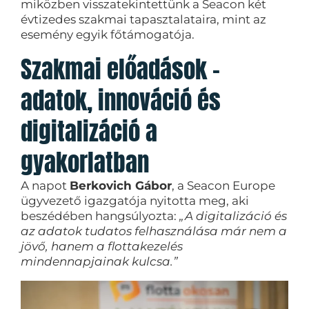
miközben visszatekintettünk a Seacon két
évtizedes szakmai tapasztalataira, mint az
esemény egyik főtámogatója.
Szakmai előadások –
adatok, innováció és
digitalizáció a
gyakorlatban
A napot
Berkovich Gábor
, a Seacon Europe
ügyvezető igazgatója nyitotta meg, aki
beszédében hangsúlyozta:
„A digitalizáció és
az adatok tudatos felhasználása már nem a
jövő, hanem a flottakezelés
mindennapjainak kulcsa.”