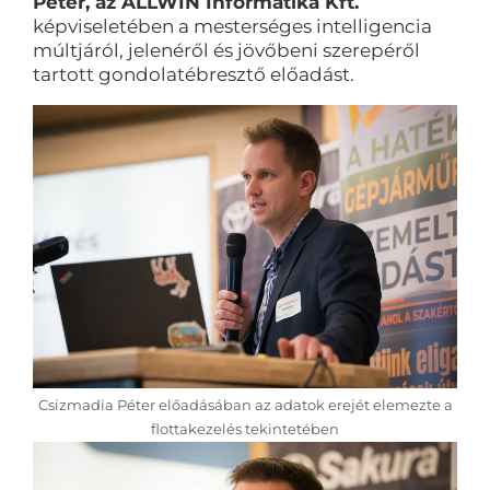
Péter, az ALLWIN Informatika Kft.
képviseletében a mesterséges intelligencia
múltjáról, jelenéről és jövőbeni szerepéről
tartott gondolatébresztő előadást.
Csizmadia Péter előadásában az adatok erejét elemezte a
flottakezelés tekintetében