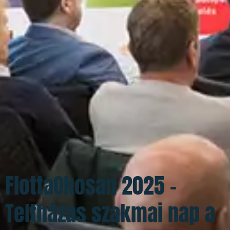
FlottaOkosan 2025 –
Teltházas szakmai nap a