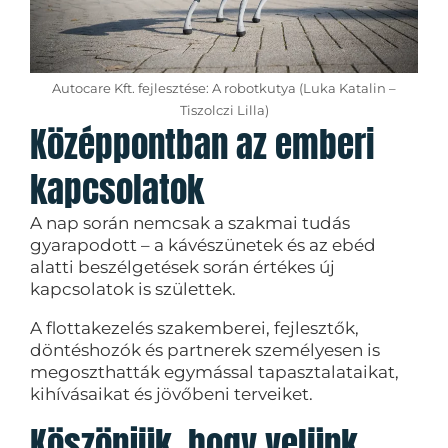
Autocare Kft. fejlesztése: A robotkutya (Luka Katalin –
Tiszolczi Lilla)
Középpontban az emberi
kapcsolatok
A nap során nemcsak a szakmai tudás
gyarapodott – a kávészünetek és az ebéd
alatti beszélgetések során értékes új
kapcsolatok is születtek.
A flottakezelés szakemberei, fejlesztők,
döntéshozók és partnerek személyesen is
megoszthatták egymással tapasztalataikat,
kihívásaikat és jövőbeni terveiket.
Köszönjük, hogy velünk