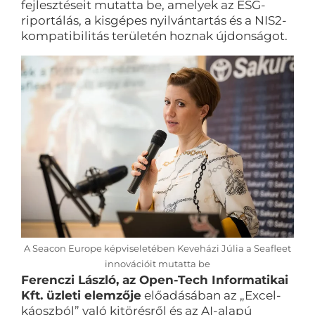
fejlesztéseit mutatta be, amelyek az ESG-
riportálás, a kisgépes nyilvántartás és a NIS2-
kompatibilitás területén hoznak újdonságot.
A Seacon Europe képviseletében Keveházi Júlia a Seafleet
innovációit mutatta be
Ferenczi László, az Open-Tech Informatikai
Kft. üzleti elemzője
előadásában az „Excel-
káoszból” való kitörésről és az AI-alapú