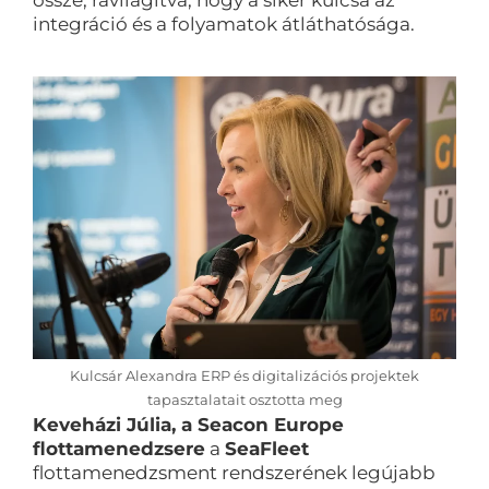
össze, rávilágítva, hogy a siker kulcsa az
integráció és a folyamatok átláthatósága.
Kulcsár Alexandra ERP és digitalizációs projektek
tapasztalatait osztotta meg
Keveházi Júlia, a Seacon Europe
flottamenedzsere
a
SeaFleet
flottamenedzsment rendszerének legújabb