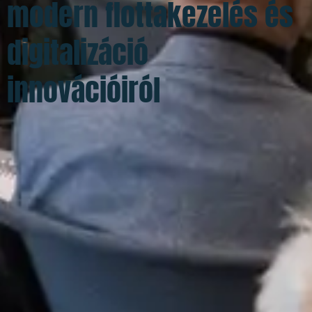
modern flottakezelés és
digitalizáció
innovációiról