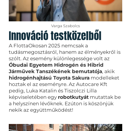
Varga Szabolcs
Innováció testközelből
A FlottaOkosan 2025 nemcsak a
tudásmegosztásról, hanem az élményekről is
szólt. Az esemény különlegessége volt az
Óbudai Egyetem Hidrogén és Hibrid
Járművek Tanszékének bemutatója
, akik
hidrogénhajtású Toyota Sakura
modelleket
hoztak el az eseményre. Az Autocare Kft
pedig, Luka Katalin és Tiszolczi Lilla
képviseletében egy
robotkutyát
mutattak be
a helyszínen lévőknek. Ezúton is köszönjük
nekik az együttműködést!