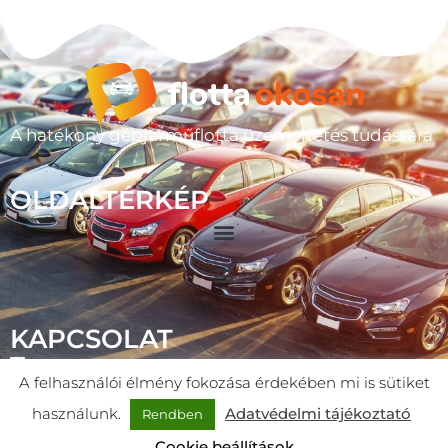
A hatékony gépjárműflotta üzemeltetés tudástára
OLDALTÉRKÉP
KAPCSOLAT
Varga Szabolcs
A felhasználói élmény fokozása érdekében mi is sütiket
+36 20 966 6198
használunk.
Adatvédelmi tájékoztató
Rendben
kapcsolat@flottaokosan.hu
Cookie beállítások