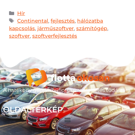
Hír
Continental
,
fejlesztés
,
hálózatba
kapcsolás
,
járműszoftver
,
számítógép
,
szoftver
,
szoftverfejlesztés
A hatékony gépjárműflotta üzemeltetés tudástára
OLDALTÉRKÉP