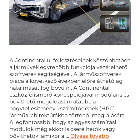
A Continental új fejlesztéseinek köszönhetően
a járművek egyre több funkciója vezérelhető
szoftverek segítségével. A járműszoftverek
piaca a következő években előreláthatólag
hatalmasat fog bővülni. A Continental
eszközfelismerő koncepciójával moduláris és
bővíthető megoldást mutat be a
nagyteljesítményű számítógépek (HPC)
járműarchitektúrákba történő integrálására.
A legfontosabb, hogy az egyes számítási
modulok még akkor is cserélhetők vagy
bővíthetők, amikor a …
Olvass tovább