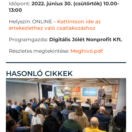
Időpont:
2022. június 30. (csütörtök) 10.00-
13:00
Helyszín: ONLINE –
Kattintson ide az
értekezlethez való csatlakozáshoz
Programgazda:
Digitális Jólét Nonprofit Kft.
Részletes megtekintése:
Meghívó.pdf
HASONLÓ CIKKEK