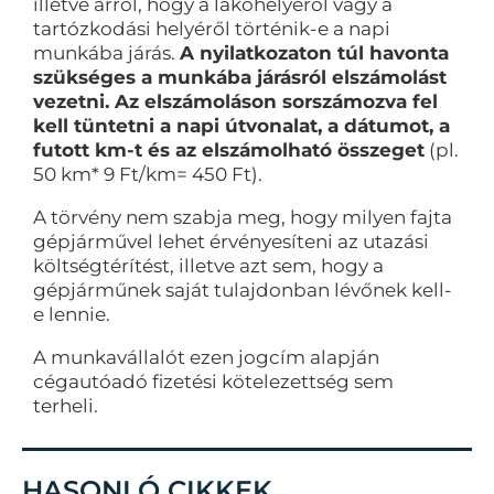
illetve arról, hogy a lakóhelyéről vagy a
tartózkodási helyéről történik-e a napi
munkába járás.
A nyilatkozaton túl havonta
szükséges a munkába járásról elszámolást
vezetni. Az elszámoláson sorszámozva fel
kell tüntetni a napi útvonalat, a dátumot, a
futott km-t és az elszámolható összeget
(pl.
50 km* 9 Ft/km= 450 Ft).
A törvény nem szabja meg, hogy milyen fajta
gépjárművel lehet érvényesíteni az utazási
költségtérítést, illetve azt sem, hogy a
gépjárműnek saját tulajdonban lévőnek kell-
e lennie.
A munkavállalót ezen jogcím alapján
cégautóadó fizetési kötelezettség sem
terheli.
HASONLÓ CIKKEK