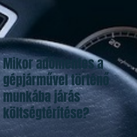
Mikor adómentes a
gépjárművel történő
munkába járás
költségtérítése?