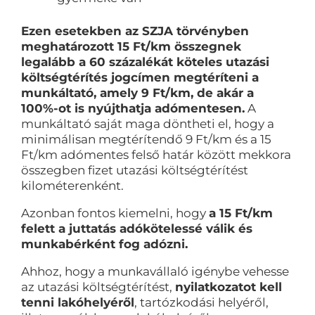
Ezen esetekben az SZJA törvényben
meghatározott 15 Ft/km összegnek
legalább a 60 százalékát köteles utazási
költségtérítés jogcímen megtéríteni a
munkáltató, amely 9 Ft/km, de akár a
100%-ot is nyújthatja adómentesen.
A
munkáltató saját maga döntheti el, hogy a
minimálisan megtérítendő 9 Ft/km és a 15
Ft/km adómentes felső határ között mekkora
összegben fizet utazási költségtérítést
kilométerenként.
Azonban fontos kiemelni, hogy
a 15 Ft/km
felett a juttatás adókötelessé válik és
munkabérként fog adózni.
Ahhoz, hogy a munkavállaló igénybe vehesse
az utazási költségtérítést,
nyilatkozatot kell
tenni lakóhelyéről
, tartózkodási helyéről,