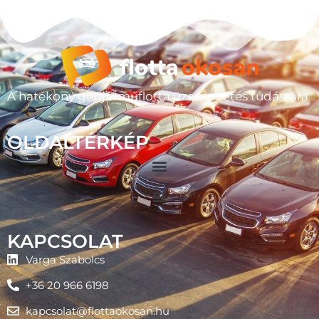
A hatékony gépjárműflotta üzemeltetés tudástára
OLDALTÉRKÉP
KAPCSOLAT
Varga Szabolcs
+36 20 966 6198
kapcsolat@flottaokosan.hu