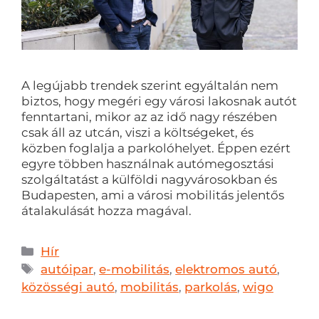
A legújabb trendek szerint egyáltalán nem
biztos, hogy megéri egy városi lakosnak autót
fenntartani, mikor az az idő nagy részében
csak áll az utcán, viszi a költségeket, és
közben foglalja a parkolóhelyet. Éppen ezért
egyre többen használnak autómegosztási
szolgáltatást a külföldi nagyvárosokban és
Budapesten, ami a városi mobilitás jelentős
átalakulását hozza magával.
Hír
autóipar
,
e-mobilitás
,
elektromos autó
,
közösségi autó
,
mobilitás
,
parkolás
,
wigo