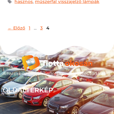
hasznos
,
műszerfal visszajelző lámpák
←
Előző
1
…
3
4
A hatékony gépjárműflotta üzemeltetés tudástára
OLDALTÉRKÉP